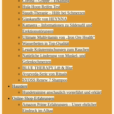
Corona – Grippe – Erkältung
Hula Hoop Reifen Test
Staudt-Therapie – Hilfe bei Schmerzen
Glaskaraffe von HEYNNA
Kamagra – Informationen zu Sildenafil und
Erektionsstörungen
Ultimate Multivitamin von „Iron Ore Health“
Wasserbetten in Top-Qualität
Legale Kräutermischungen zum Rauchen
Natürliche Linderung von Muskel- und
Gelenkschmerzen
BLUE THERAPY Lift & Blur
Ayurveda-Serie von Rituals
SYOSS Renew 7 Shampoo
Haustiere
Hundetraining anschaulich vorgeführt und erklärt
Online-Shop-Erfahrungen
Amazon Prime Erfahrungen – Unser ehrlicher
Eindruck im Alltag