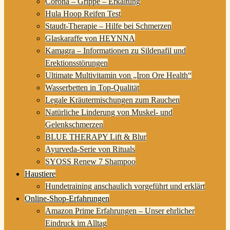
Corona – Grippe – Erkältung
Hula Hoop Reifen Test
Staudt-Therapie – Hilfe bei Schmerzen
Glaskaraffe von HEYNNA
Kamagra – Informationen zu Sildenafil und
Erektionsstörungen
Ultimate Multivitamin von „Iron Ore Health“
Wasserbetten in Top-Qualität
Legale Kräutermischungen zum Rauchen
Natürliche Linderung von Muskel- und
Gelenkschmerzen
BLUE THERAPY Lift & Blur
Ayurveda-Serie von Rituals
SYOSS Renew 7 Shampoo
Haustiere
Hundetraining anschaulich vorgeführt und erklärt
Online-Shop-Erfahrungen
Amazon Prime Erfahrungen – Unser ehrlicher
Eindruck im Alltag